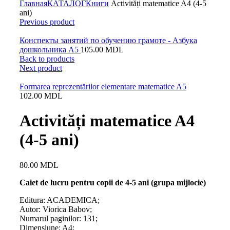
Главная
КАТАЛОГ
Книги
Activități matematice A4 (4-5
ani)
Previous product
Конспекты занятий по обучению грамоте - Азбука
дошкольника A5
105.00
MDL
Back to products
Next product
Formarea reprezentărilor elementare matematice A5
102.00
MDL
Activități matematice A4
(4-5 ani)
80.00
MDL
Caiet de lucru pentru copii de 4-5 ani (grupa mijlocie)
Editura:
ACADEMICA;
Autor: Viorica Babov;
Numarul paginilor: 131;
Dimensiune: A4;