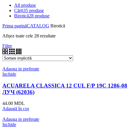
All
produse
Cărți
35 produse
Birotică
28 produse
Prima pagină
CATALOG
Birotică
Afișez toate cele 28 rezultate
Filtre
Adauga in preferate
Inchide
ACUARELA CLASSICA 12 CUL F/P 19С 1286-08
ЛУЧ (62036)
44.00
MDL
Adaugă în coș
Adauga in preferate
Inchide