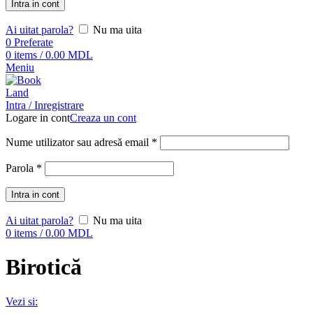
Intra in cont
Ai uitat parola?
Nu ma uita
0
Preferate
0
items
/
0.00
MDL
Meniu
Intra / Inregistrare
Logare in cont
Creaza un cont
Nume utilizator sau adresă email
*
Parola
*
Intra in cont
Ai uitat parola?
Nu ma uita
0
items
/
0.00
MDL
Birotică
Vezi si: