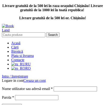
Livrare gratuită de la 500 lei în raza orașului Chișinău! Livrare
gratuită de la 1000 lei în toată republica!
Livrare gratuită de la 500 lei or. Chișinău!
Search
Acasă
Cărți
Birotică
Plata si livrarea
Contacte
RU
RO
Intra / Inregistrare
Logare in cont
Creaza un cont
Nume utilizator sau adresă email
*
Parola
*