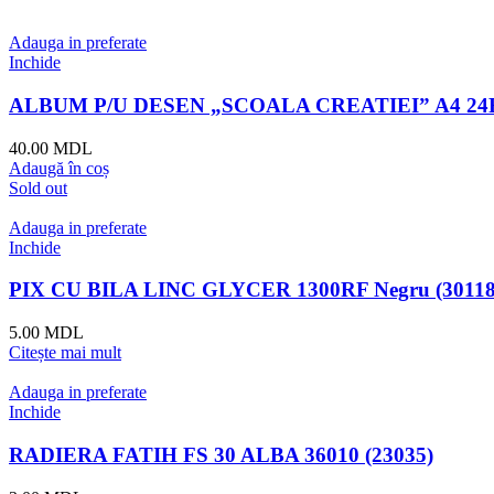
16
FOI
Adauga in preferate
18*25
Inchide
JYCZ-
26-
ALBUM P/U DESEN „SCOALA CREATIEI” A4 24FO
110
(14200)
40.00
MDL
Adaugă în coș
Sold out
Adauga in preferate
Inchide
PIX CU BILA LINC GLYCER 1300RF Negru (30118
5.00
MDL
Citește mai mult
Adauga in preferate
Inchide
RADIERA FATIH FS 30 ALBA 36010 (23035)