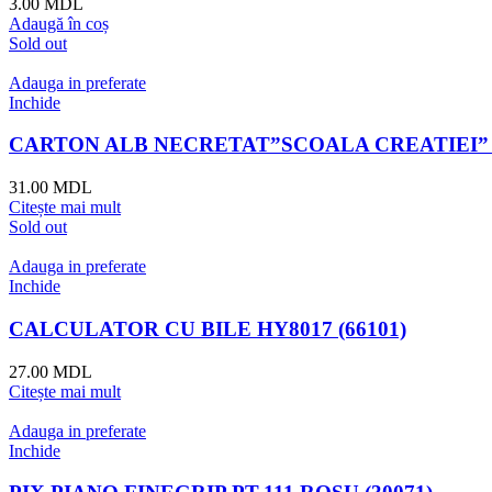
3.00
MDL
Adaugă în coș
Sold out
Adauga in preferate
Inchide
CARTON ALB NECRETAT”SCOALA CREATIEI” A4 
31.00
MDL
Citește mai mult
Sold out
Adauga in preferate
Inchide
CALCULATOR CU BILE HY8017 (66101)
27.00
MDL
Citește mai mult
Adauga in preferate
Inchide