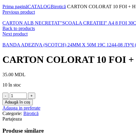
Click to enlarge
Prima pagină
CATALOG
Birotică
CARTON COLORAT 10 FOI + HIR
Previous product
CARTON ALB NECRETAT"SCOALA CREATIEI" A4 8 FOI 30C 1
Back to products
Next product
BANDA ADEZIVA (SCOTCH) 24MM X 50M 19C 1244-08 ЛУЧ (
CARTON COLORAT 10 FOI + H
35.00
MDL
10 în stoc
Cantitate
CARTON
Adaugă în coș
COLORAT
Adauga in preferate
10
Categorie:
Birotică
FOI
Partajeaza
+
HIRTIE
Produse similare
COLORATA