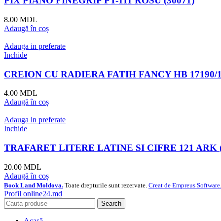
PIX PIANO FINEGRIP PT-111 ROSU (30071)
8.00
MDL
Adaugă în coș
Adauga in preferate
Inchide
CREION CU RADIERA FATIH FANCY HB 17190/16
4.00
MDL
Adaugă în coș
Adauga in preferate
Inchide
TRAFARET LITERE LATINE SI CIFRE 121 ARK (
20.00
MDL
Adaugă în coș
Book Land Moldova.
Toate drepturile sunt rezervate.
Creat de Empreus Software.
Profil online24.md
Search
Acasă