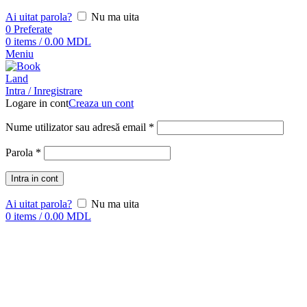
Ai uitat parola?
Nu ma uita
0
Preferate
0
items
/
0.00
MDL
Meniu
Intra / Inregistrare
Logare in cont
Creaza un cont
Nume utilizator sau adresă email
*
Parola
*
Intra in cont
Ai uitat parola?
Nu ma uita
0
items
/
0.00
MDL