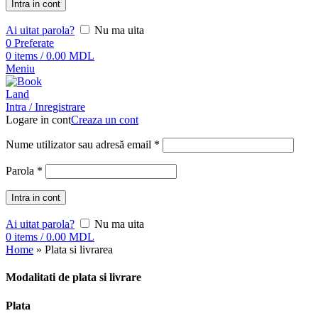
Intra in cont
Ai uitat parola?
Nu ma uita
0
Preferate
0
items
/
0.00
MDL
Meniu
Intra / Inregistrare
Logare in cont
Creaza un cont
Nume utilizator sau adresă email
*
Parola
*
Intra in cont
Ai uitat parola?
Nu ma uita
0
items
/
0.00
MDL
Home
»
Plata si livrarea
Modalitati de plata si livrare
Plata